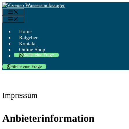
Zum
Menü
Inhalt
Menü
springen
Home
Ratgeber
Kontakt
Online Shop
Stelle eine Frage
Stelle eine Frage
Impressum
Anbieterinformation