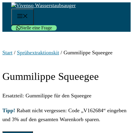
Zum
Inhalt
Menü
springen
Stelle eine Frage
Start
/
Sprühextraktionskit
/ Gummilippe Squeegee
Gummilippe Squeegee
Ersatzteil: Gummilippe für den Squeegee
Tipp!
Rabatt nicht vergessen: Code „V162684“ eingeben
und 3% auf den gesamten Warenkorb sparen.