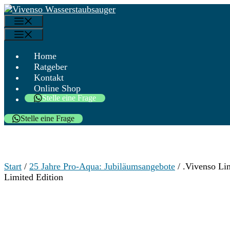
Zum
Menü
Inhalt
Menü
springen
Home
Ratgeber
Kontakt
Online Shop
Stelle eine Frage
Stelle eine Frage
Start
/
25 Jahre Pro-Aqua: Jubiläumsangebote
/ .Vivenso Lim
Limited Edition