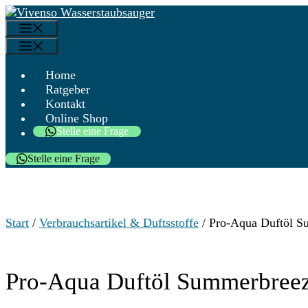
Zum
Menü
Inhalt
Menü
springen
Home
Ratgeber
Kontakt
Online Shop
Stelle eine Frage
Stelle eine Frage
Start
/
Verbrauchsartikel & Duftsstoffe
/ Pro-Aqua Duftöl S
Pro-Aqua Duftöl Summerbree