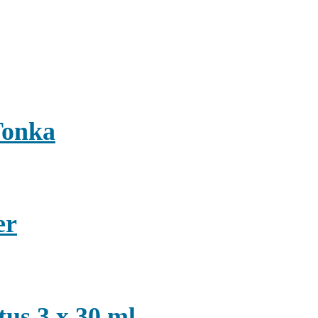
Tonka
er
us 3 x 30 ml