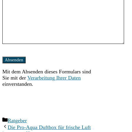
Bitte
lasse
dieses
Mit dem Absenden dieses Formulars sind
Feld
Sie mit der
Verarbeitung Ihrer Daten
leer.
einverstanden.
Kategorien
Ratgeber
Die Pro-Aqua Duftbox für frische Luft