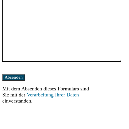
Bitte
lasse
dieses
Mit dem Absenden dieses Formulars sind
Feld
Sie mit der
Verarbeitung Ihrer Daten
leer.
einverstanden.